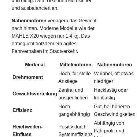
und mittig. Dein Bike fühlt sich sicher
und ausbalanciert an.
Nabenmotoren
verlagern das Gewicht
nach hinten. Moderne Modelle wie der
MAHLE X20 wiegen nur 1,4 kg. Das
ermöglicht trotzdem ein agiles
Fahrverhalten im Stadtverkehr.
Merkmal
Mittelmotoren
Nabenmotoren
Hoch, für steile
Variabel, oft etwas
Drehmoment
Anstiege
niedriger
Zentral und
Hecklastig oder
Gewichtsverteilung
ausgeglichen
frontlastig
Hoch,
Gut, bei höheren
Effizienz
gangabhängig
Geschwindigkeiten
Abhängig von
Reichweiten-
Positiv durch
Fahrprofil und
Einfluss
Systemeffizienz