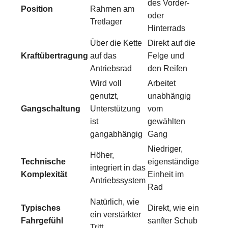
des Vorder-
Position
Rahmen am
oder
Tretlager
Hinterrads
Über die Kette
Direkt auf die
Kraftübertragung
auf das
Felge und
Antriebsrad
den Reifen
Wird voll
Arbeitet
genutzt,
unabhängig
Gangschaltung
Unterstützung
vom
ist
gewählten
gangabhängig
Gang
Niedriger,
Höher,
Technische
eigenständige
integriert in das
Komplexität
Einheit im
Antriebssystem
Rad
Natürlich, wie
Typisches
Direkt, wie ein
ein verstärkter
Fahrgefühl
sanfter Schub
Tritt