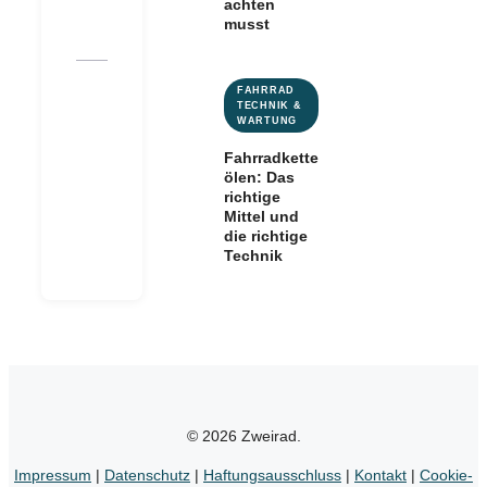
achten
musst
FAHRRAD
TECHNIK &
WARTUNG
Fahrradkette
ölen: Das
richtige
Mittel und
die richtige
Technik
© 2026 Zweirad.
Impressum
|
Datenschutz
|
Haftungsausschluss
|
Kontakt
|
Cookie-