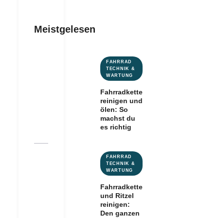
Meistgelesen
FAHRRAD
TECHNIK &
WARTUNG
Fahrradkette
reinigen und
ölen: So
machst du
es richtig
FAHRRAD
TECHNIK &
WARTUNG
Fahrradkette
und Ritzel
reinigen:
Den ganzen